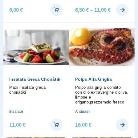
6,00
€
6,50
€
–
11,00
€
Insalata Greca Choriàtiki
Polpo Alla Griglia
Maxi insalata greca
Polpo alla griglia condito
choriàtiki
con olio extravergine d’oliva,
limone e
origano,prezzemolo fresco
Insalate
Antipasti
11,00
€
16,00
€