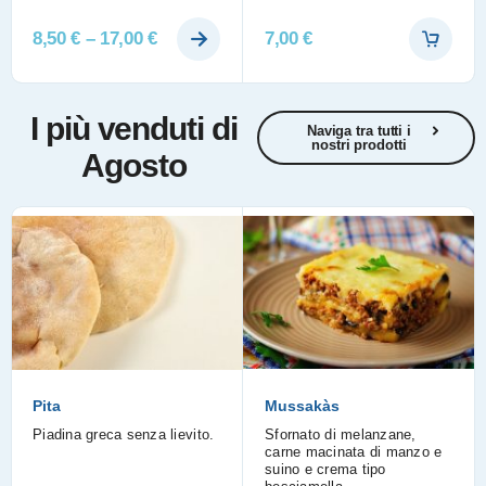
8,50
€
–
17,00
€
7,00
€
I più venduti di
Naviga tra tutti i
nostri prodotti
Agosto
Pita
Mussakàs
Piadina greca senza lievito.
Sfornato di melanzane,
carne macinata di manzo e
suino e crema tipo