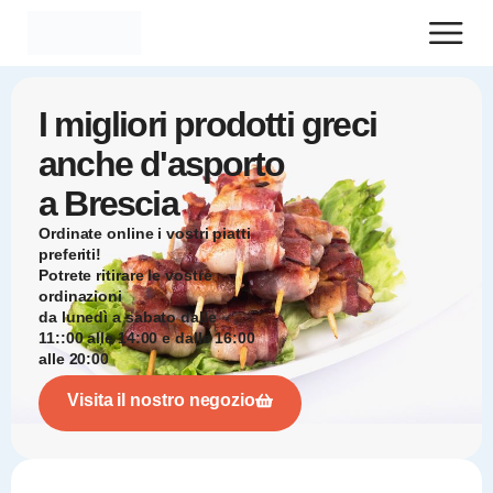
I migliori
prodotti greci
anche d'asporto
a Brescia
Ordinate online i vostri piatti
preferiti!
Potrete ritirare le vostre
ordinazioni
da
lunedì
a
sabato
dalle
11::00
alle
14:00
e
dalle 16:00
alle 20:00
Visita il nostro negozio