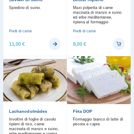
Spiedino di suino.
Maxi polpetta di carne
macinata di manzo e suino
ed erbe mediterranee,
ripiena al formaggio
Piatti di carne
Piatti di carne
11,00
€
8,00
€
Lachanodolmàdes
Fèta DOP
Involtini di foglie di cavolo
Formaggio bianco di latte di
ripieni di riso, carne
pecora e capra
macinata di manzo e suino,
erbe mediterranee e crema