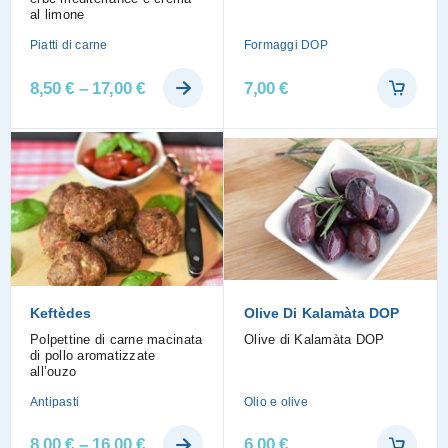
al limone
Piatti di carne
Formaggi DOP
8,50
€
–
17,00
€
7,00
€
Keftèdes
Olive Di Kalamàta DOP
Polpettine di carne macinata
Olive di Kalamàta DOP
di pollo aromatizzate
all’ouzo
Antipasti
Olio e olive
8,00
€
–
16,00
€
6,00
€