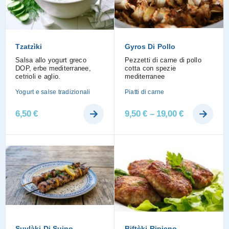
Tzatzìki
Gyros Di Pollo
Salsa allo yogurt greco
Pezzetti di carne di pollo
DOP, erbe mediterranee,
cotta con spezie
cetrioli e aglio.
mediterranee
Yogurt e salse tradizionali
Piatti di carne
6,50
€
9,50
€
–
19,00
€
Suvlàki Di Suino
Biftèki Ripieno