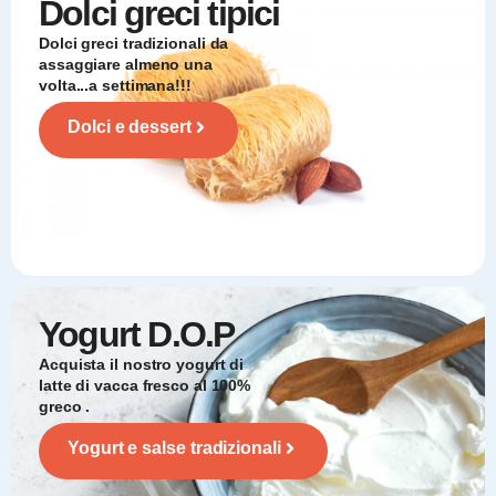
Dolci
greci tipici
Dolci greci tradizionali da
assaggiare almeno una
volta...a settimana!!!
Dolci e dessert
Yogurt
D.O.P
Acquista il nostro yogurt di
latte di vacca fresco al 100%
greco .
Yogurt e salse tradizionali