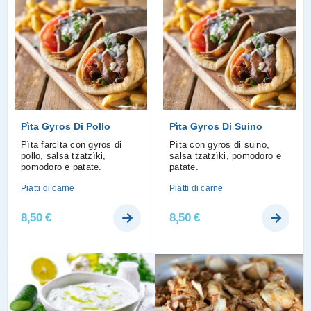
Pìta Gyros Di Pollo
Pìta Gyros Di Suino
Pìta farcita con gyros di
Pìta con gyros di suino,
pollo, salsa tzatzìki,
salsa tzatzìki, pomodoro e
pomodoro e patate.
patate.
Piatti di carne
Piatti di carne
8,50
€
8,50
€